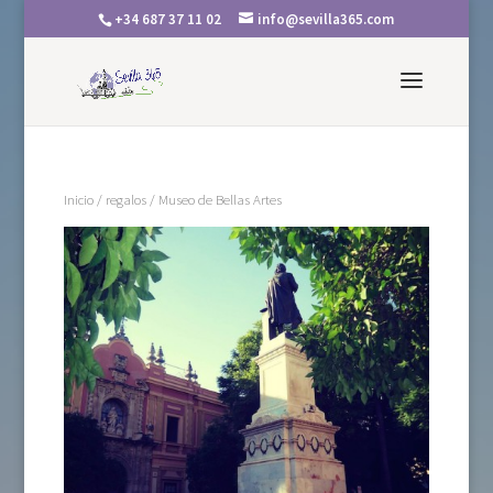
+34 687 37 11 02
info@sevilla365.com
Inicio
/
regalos
/ Museo de Bellas Artes